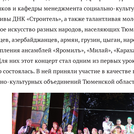
иков и кафедры менеджмента социально-культу
ивы ДНК «Строитель», а также талантливая мо
ое искусство разных народов, населяющих Тюм
цев, азербайджанцев, армян, грузин, цыган, нар
пления ансамблей «Яромилъ», «Милай», «Карахан
Для них этот концерт стал одним из первых ур
р состоялась. В ней приняли участие в качестве
но-культурных объединений Тюменской област