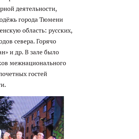
рной деятельности,
лодёжь города Тюмени
енскую область:
русских,
одов севера. Горячо
» и др. В зале было
оков межнационального
 почетных гостей
и.