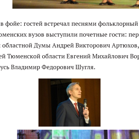
в фойе: гостей встречал песнями фольклорный 
тюменских вузов выступили почетные гости: пе
 областной Думы Андрей Викторович Артюхов,
ей Тюменской области Евгений Михайлович Во
русь Владимир Федорович Шугля.