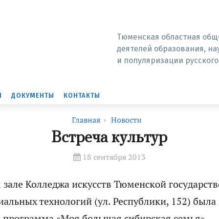
Тюменская областная общ
деятелей образования, на
и популяризации русского
Ы
ДОКУМЕНТЫ
КОНТАКТЫ
Главная
Новости
Встреча культур
18 сентября 2013
м зале Колледжа искусств Тюменской государст
циальных технологий (ул. Республики, 152) была
 программа «Моя большая сибирская семья».